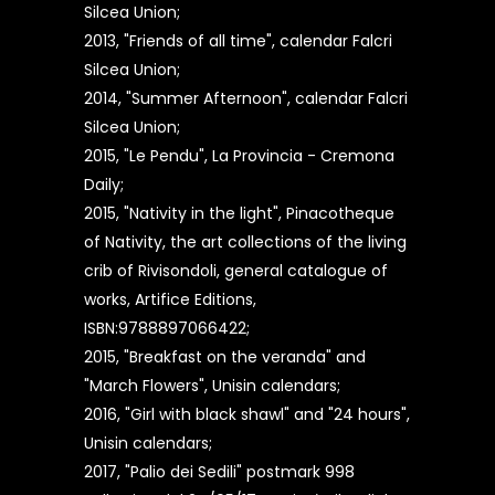
Silcea Union;
2013, "Friends of all time", calendar Falcri
Silcea Union;
2014, "Summer Afternoon", calendar Falcri
Silcea Union;
2015, "Le Pendu", La Provincia - Cremona
Daily;
2015, "Nativity in the light", Pinacotheque
of Nativity, the art collections of the living
crib of Rivisondoli, general catalogue of
works, Artifice Editions,
ISBN:9788897066422;
2015, "Breakfast on the veranda" and
"March Flowers", Unisin calendars;
2016, "Girl with black shawl" and "24 hours",
Unisin calendars;
2017, "Palio dei Sedili" postmark 998