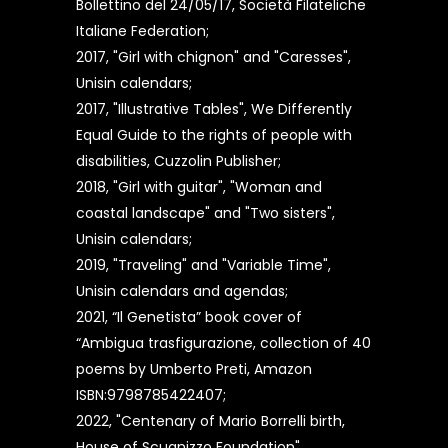
Bollettino del 24/05/17, Società Filateliche
Italiane Federation;
2017, "Girl with chignon" and "Caresses",
Unisin calendars;
2017, "Illustrative Tables", We Differently
Equal Guide to the rights of people with
disabilities, Cuzzolin Publisher;
2018, "Girl with guitar", "Woman and
coastal landscape" and "Two sisters",
Unisin calendars;
2019, "Traveling" and "Variable Time",
Unisin calendars and agendas;
2021, “Il Genetista” book cover of
“Ambigua trasfigurazione, collection of 40
poems by Umberto Preti, Amazon
ISBN:9798785422407;
2022, "Centenary of Mario Borrelli birth,
House of Scugnizzo Foundation",